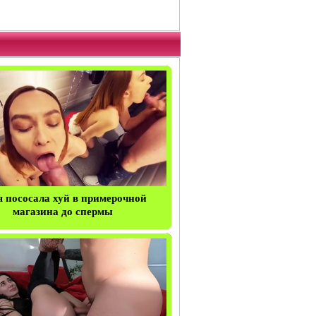
я пососала хуй в примерочной
магазина до спермы